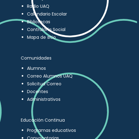
Radio UAQ
Calendario Escolar
Bibliotecas
Contraloría Social
Mapa de sitio
Comunidades
Alumnos
Correo Alumnos UAQ
Solicitud Correo
Docentes
Administrativos
Educación Continua
Programas educativos
Convocatorias