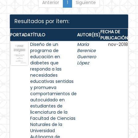
Anterior
1
Siguiente
Resultados por ítem:
FECHA DE
PORTADA
TÍTULO
AUTOR(ES)
PUBLICACIÓN
Diseño de un
María
nov-2018
programa de
Berenice
educación en
Guerrero
diabetes que
López
responda a las
necesidades
educativas sentidas
y promueva
comportamientos de
autocuidado en
estudiantes de
licenciatura de la
Facultad de Ciencias
Naturales de la
Universidad
Autónoma de