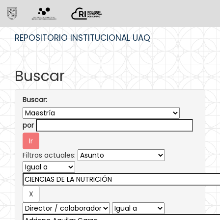
Skip
REPOSITORIO INSTITUCIONAL UAQ
navigation
Buscar
Buscar:
por
Filtros actuales: