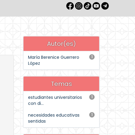
Autor(es)
María Berenice Guerrero
1
López
Temas
estudiantes universitarios
1
con di...
necesidades educativas
1
sentidas