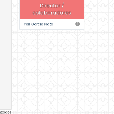
Director /
colaboradores
Yair García Plata
1
anzados