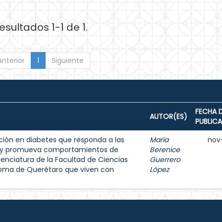
esultados 1-1 de 1.
Anterior
1
Siguiente
FECHA 
AUTOR(ES)
PUBLIC
ión en diabetes que responda a las
María
nov
s y promueva comportamientos de
Berenice
enciatura de la Facultad de Ciencias
Guerrero
noma de Querétaro que viven con
López