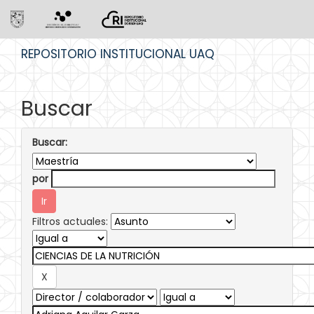
Skip
REPOSITORIO INSTITUCIONAL UAQ
navigation
Buscar
Buscar:
por
Filtros actuales: