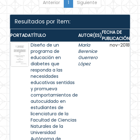
Anterior
1
Siguiente
Resultados por ítem:
FECHA DE
PORTADA
TÍTULO
AUTOR(ES)
PUBLICACIÓN
Diseño de un
María
nov-2018
programa de
Berenice
educación en
Guerrero
diabetes que
López
responda a las
necesidades
educativas sentidas
y promueva
comportamientos de
autocuidado en
estudiantes de
licenciatura de la
Facultad de Ciencias
Naturales de la
Universidad
Autónoma de