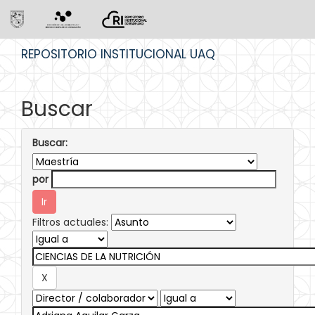
Skip
REPOSITORIO INSTITUCIONAL UAQ
navigation
Buscar
Buscar:
por
Filtros actuales: