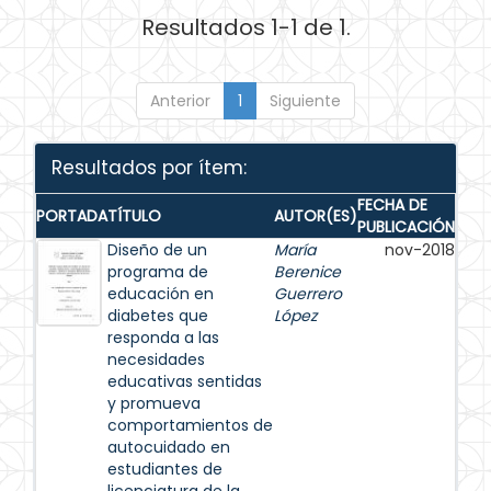
Resultados 1-1 de 1.
Anterior
1
Siguiente
Resultados por ítem:
FECHA DE
PORTADA
TÍTULO
AUTOR(ES)
PUBLICACIÓN
Diseño de un
María
nov-2018
programa de
Berenice
educación en
Guerrero
diabetes que
López
responda a las
necesidades
educativas sentidas
y promueva
comportamientos de
autocuidado en
estudiantes de