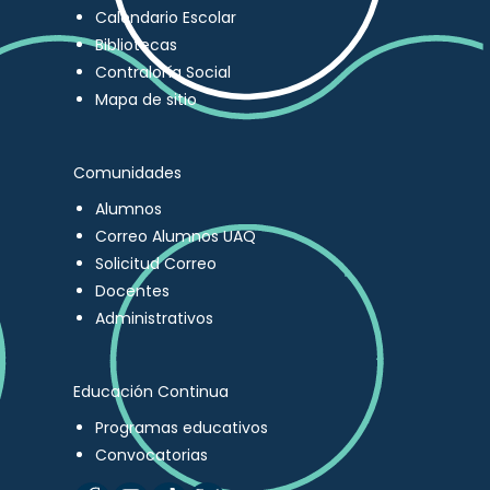
Calendario Escolar
Bibliotecas
Contraloría Social
Mapa de sitio
Comunidades
Alumnos
Correo Alumnos UAQ
Solicitud Correo
Docentes
Administrativos
Educación Continua
Programas educativos
Convocatorias