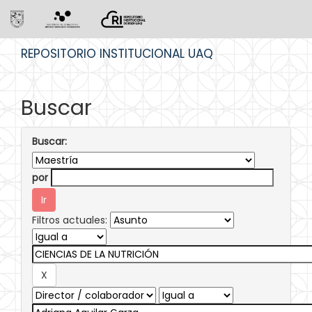
Skip
REPOSITORIO INSTITUCIONAL UAQ
navigation
Buscar
Buscar:
por
Filtros actuales: