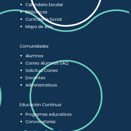
Calendario Escolar
Bibliotecas
Contraloría Social
Mapa de sitio
Comunidades
Alumnos
Correo Alumnos UAQ
Solicitud Correo
Docentes
Administrativos
Educación Continua
Programas educativos
Convocatorias