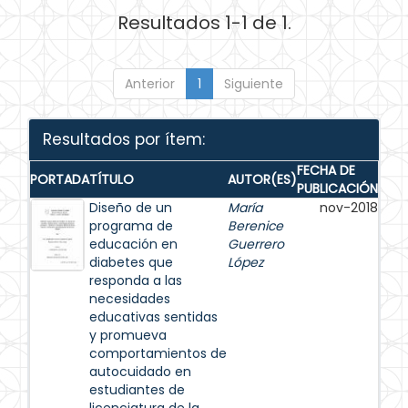
Resultados 1-1 de 1.
Anterior
1
Siguiente
Resultados por ítem:
FECHA DE
PORTADA
TÍTULO
AUTOR(ES)
PUBLICACIÓN
Diseño de un
María
nov-2018
programa de
Berenice
educación en
Guerrero
diabetes que
López
responda a las
necesidades
educativas sentidas
y promueva
comportamientos de
autocuidado en
estudiantes de