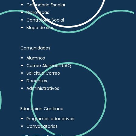
Calendario Escolar
Bibliotecas
Contraloría Social
Mapa de sitio
Comunidades
Alumnos
Correo Alumnos UAQ
Solicitud Correo
Docentes
Administrativos
Educación Continua
Programas educativos
Convocatorias