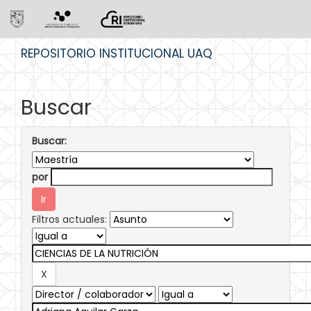
Skip
REPOSITORIO INSTITUCIONAL UAQ
navigation
Buscar
Buscar:
por
Filtros actuales: