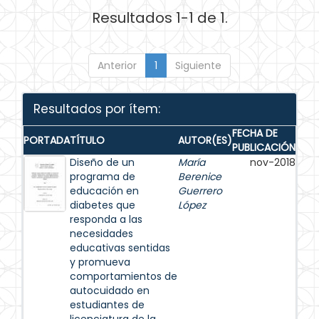
Resultados 1-1 de 1.
Anterior
1
Siguiente
Resultados por ítem:
FECHA DE
PORTADA
TÍTULO
AUTOR(ES)
PUBLICACIÓN
Diseño de un
María
nov-2018
programa de
Berenice
educación en
Guerrero
diabetes que
López
responda a las
necesidades
educativas sentidas
y promueva
comportamientos de
autocuidado en
estudiantes de