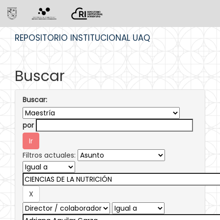
Skip
REPOSITORIO INSTITUCIONAL UAQ
navigation
Buscar
Buscar:
por
Filtros actuales: