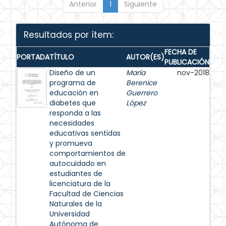
Anterior
1
Siguiente
Resultados por ítem:
FECHA DE
PORTADA
TÍTULO
AUTOR(ES)
PUBLICACIÓN
Diseño de un
María
nov-2018
programa de
Berenice
educación en
Guerrero
diabetes que
López
responda a las
necesidades
educativas sentidas
y promueva
comportamientos de
autocuidado en
estudiantes de
licenciatura de la
Facultad de Ciencias
Naturales de la
Universidad
Autónoma de