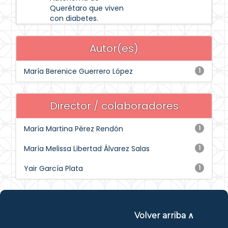
Querétaro que viven
con diabetes.
Autor(es)
María Berenice Guerrero López
1
Director / colaboradores
María Martina Pérez Rendón
1
María Melissa Libertad Álvarez Salas
1
Yair García Plata
1
Volver arriba ∧