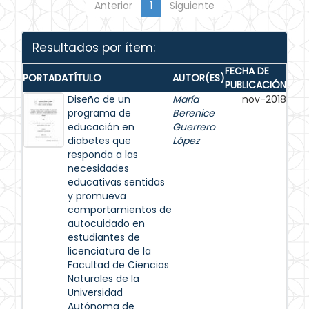
Anterior
1
Siguiente
Resultados por ítem:
FECHA DE
PORTADA
TÍTULO
AUTOR(ES)
PUBLICACIÓN
Diseño de un
María
nov-2018
programa de
Berenice
educación en
Guerrero
diabetes que
López
responda a las
necesidades
educativas sentidas
y promueva
comportamientos de
autocuidado en
estudiantes de
licenciatura de la
Facultad de Ciencias
Naturales de la
Universidad
Autónoma de