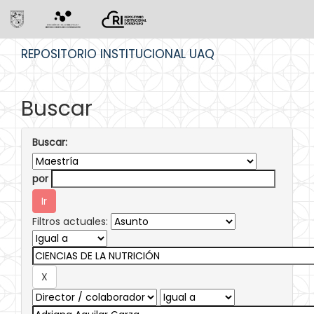
Skip
REPOSITORIO INSTITUCIONAL UAQ
navigation
Buscar
Buscar:
por
Filtros actuales: