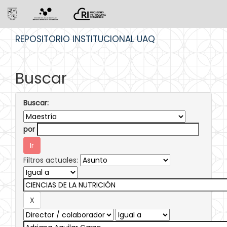
Skip
REPOSITORIO INSTITUCIONAL UAQ
navigation
Buscar
Buscar:
por
Filtros actuales: