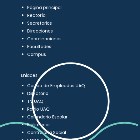
Página principal
Rectoría
Secretarios
Direcciones
Coordinaciones
Facultades
Campus
Enlaces
Correo de Empleados UAQ
Directorio
TV UAQ
Radio UAQ
Calendario Escolar
Bibliotecas
Contraloría Social