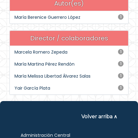
Autor(es)
María Berenice Guerrero López
1
Director / colaboradores
Marcela Romero Zepeda
1
María Martina Pérez Rendón
1
María Melissa Libertad Álvarez Salas
1
Yair García Plata
1
Volver arriba ∧
Administración Central