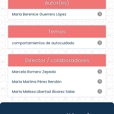
Autor(es)
María Berenice Guerrero López
1
Temas
comportamientos de autocuidado
1
Director / colaboradores
Marcela Romero Zepeda
1
María Martina Pérez Rendón
1
María Melissa Libertad Álvarez Salas
1