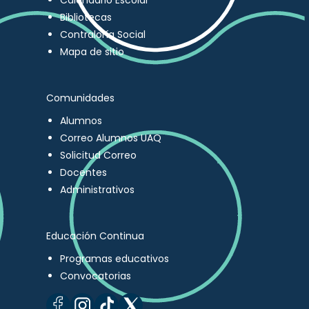
Calendario Escolar
Bibliotecas
Contraloría Social
Mapa de sitio
Comunidades
Alumnos
Correo Alumnos UAQ
Solicitud Correo
Docentes
Administrativos
Educación Continua
Programas educativos
Convocatorias