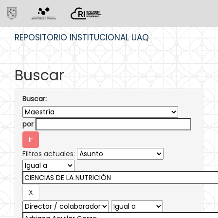
Skip
REPOSITORIO INSTITUCIONAL UAQ
navigation
Buscar
Buscar:
por
Filtros actuales: