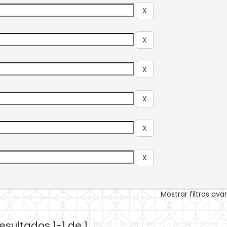
Mostrar filtros av
esultados 1-1 de 1.