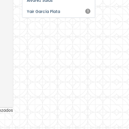
Álvarez Salas
Yair García Plata
1
anzados