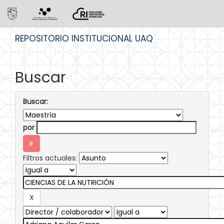
Skip
REPOSITORIO INSTITUCIONAL UAQ
navigation
Buscar
Buscar:
por
Filtros actuales: