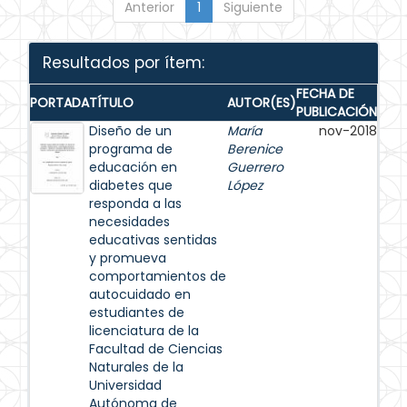
Anterior
1
Siguiente
Resultados por ítem:
FECHA DE
PORTADA
TÍTULO
AUTOR(ES)
PUBLICACIÓN
Diseño de un
María
nov-2018
programa de
Berenice
educación en
Guerrero
diabetes que
López
responda a las
necesidades
educativas sentidas
y promueva
comportamientos de
autocuidado en
estudiantes de
licenciatura de la
Facultad de Ciencias
Naturales de la
Universidad
Autónoma de