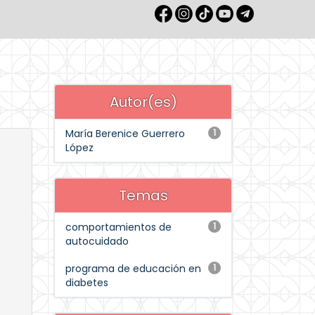
Autor(es)
María Berenice Guerrero
1
López
Temas
comportamientos de
1
autocuidado
programa de educación en
1
diabetes