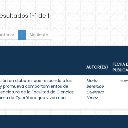
esultados 1-1 de 1.
Anterior
1
Siguiente
FECHA 
AUTOR(ES)
PUBLIC
ión en diabetes que responda a las
María
nov
s y promueva comportamientos de
Berenice
enciatura de la Facultad de Ciencias
Guerrero
noma de Querétaro que viven con
López