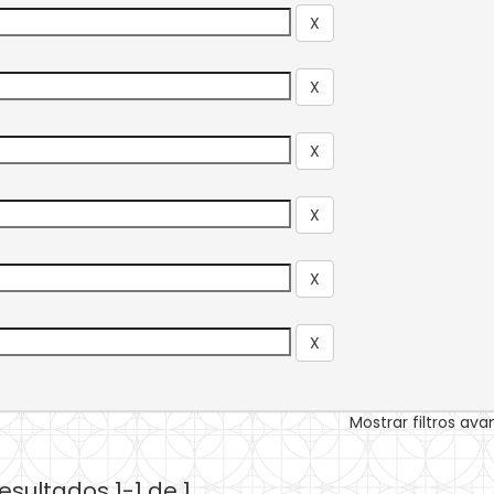
Mostrar filtros av
esultados 1-1 de 1.