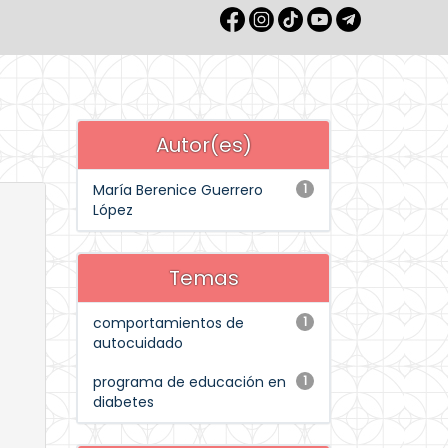
Autor(es)
María Berenice Guerrero
1
López
Temas
comportamientos de
1
autocuidado
programa de educación en
1
diabetes