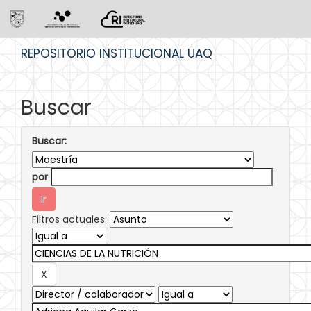
Skip
REPOSITORIO INSTITUCIONAL UAQ
navigation
Buscar
Buscar:
por
Filtros actuales: