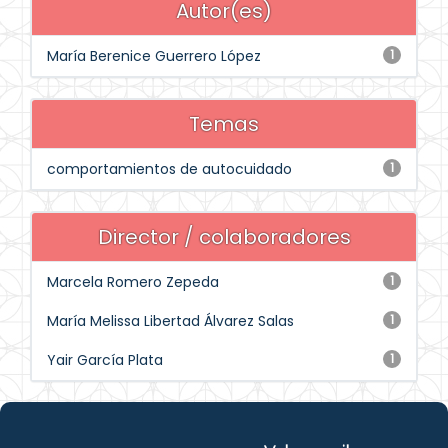
Autor(es)
María Berenice Guerrero López
1
Temas
comportamientos de autocuidado
1
Director / colaboradores
Marcela Romero Zepeda
1
María Melissa Libertad Álvarez Salas
1
Yair García Plata
1