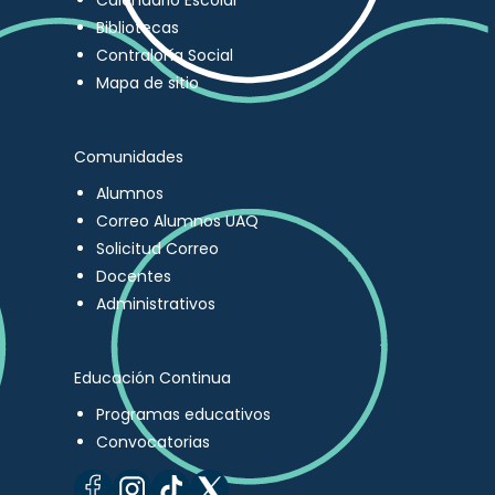
Calendario Escolar
Bibliotecas
Contraloría Social
Mapa de sitio
Comunidades
Alumnos
Correo Alumnos UAQ
Solicitud Correo
Docentes
Administrativos
Educación Continua
Programas educativos
Convocatorias