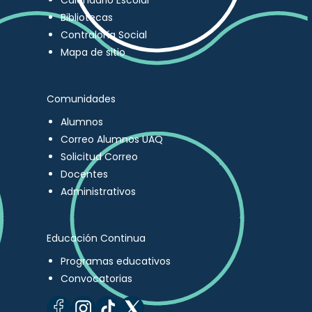
Calendario Escolar
Bibliotecas
Contraloría Social
Mapa de sitio
Comunidades
Alumnos
Correo Alumnos UAQ
Solicitud Correo
Docentes
Administrativos
Educación Continua
Programas educativos
Convocatorias