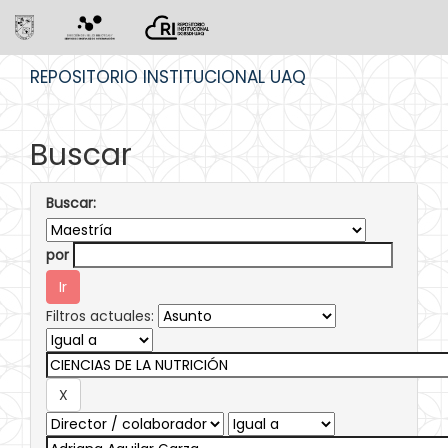
Skip
REPOSITORIO INSTITUCIONAL UAQ
navigation
Buscar
Buscar:
por
Filtros actuales: