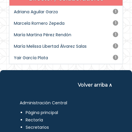
Adriana Aguilar Garza
1
Marcela Romero Zepeda
1
María Martina Pérez Rendón
1
María Melissa Libertad Álvarez Salas
1
Yair García Plata
1
Volver arriba ∧
Administración Central
Página principal
Rectoría
Secretarios