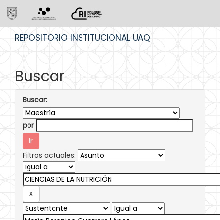
Skip
REPOSITORIO INSTITUCIONAL UAQ
navigation
Buscar
Buscar:
por
Filtros actuales: