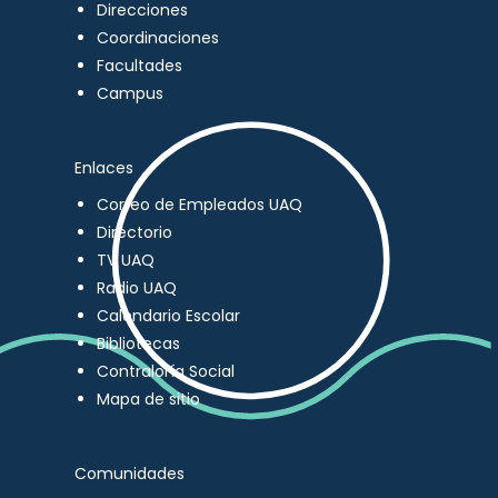
Direcciones
Coordinaciones
Facultades
Campus
Enlaces
Correo de Empleados UAQ
Directorio
TV UAQ
Radio UAQ
Calendario Escolar
Bibliotecas
Contraloría Social
Mapa de sitio
Comunidades