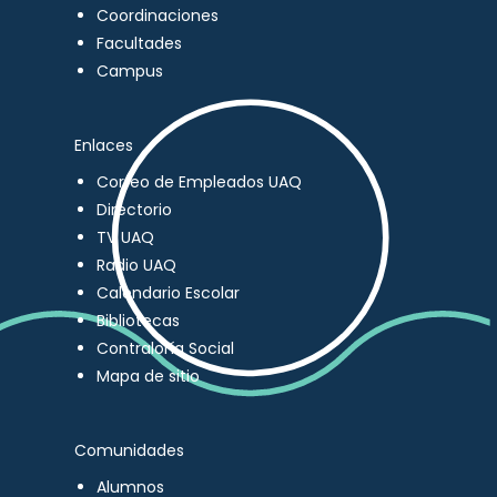
Coordinaciones
Facultades
Campus
Enlaces
Correo de Empleados UAQ
Directorio
TV UAQ
Radio UAQ
Calendario Escolar
Bibliotecas
Contraloría Social
Mapa de sitio
Comunidades
Alumnos