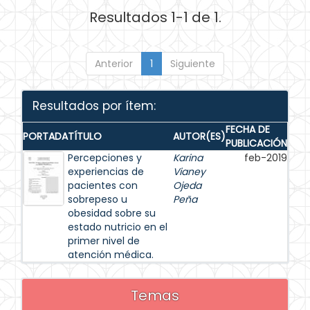
Resultados 1-1 de 1.
Anterior
1
Siguiente
Resultados por ítem:
FECHA DE
PORTADA
TÍTULO
AUTOR(ES)
PUBLICACIÓN
Percepciones y
Karina
feb-2019
experiencias de
Vianey
pacientes con
Ojeda
sobrepeso u
Peña
obesidad sobre su
estado nutricio en el
primer nivel de
atención médica.
Temas