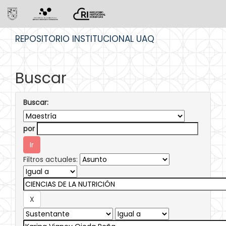
Skip
REPOSITORIO INSTITUCIONAL UAQ
navigation
Buscar
Buscar:
por
Filtros actuales: