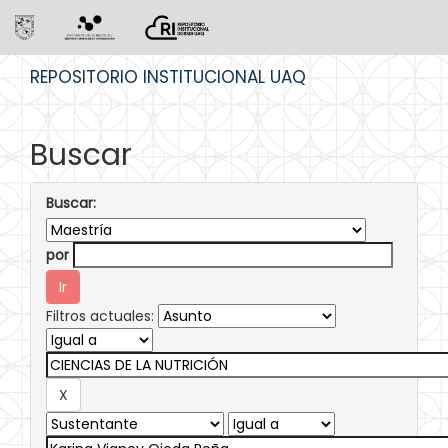
Skip
REPOSITORIO INSTITUCIONAL UAQ
navigation
Buscar
Buscar:
por
Filtros actuales: