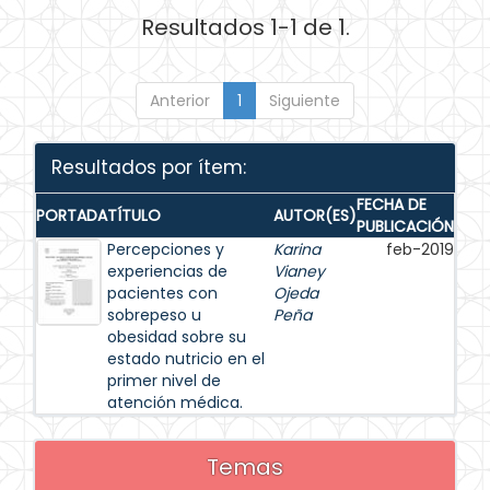
Resultados 1-1 de 1.
Anterior
1
Siguiente
Resultados por ítem:
FECHA DE
PORTADA
TÍTULO
AUTOR(ES)
PUBLICACIÓN
Percepciones y
Karina
feb-2019
experiencias de
Vianey
pacientes con
Ojeda
sobrepeso u
Peña
obesidad sobre su
estado nutricio en el
primer nivel de
atención médica.
Temas