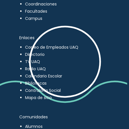
Coordinaciones
Facultades
Campus
Enlaces
Correo de Empleados UAQ
Directorio
TV UAQ
Radio UAQ
Calendario Escolar
Bibliotecas
Contraloría Social
Mapa de sitio
Comunidades
Alumnos