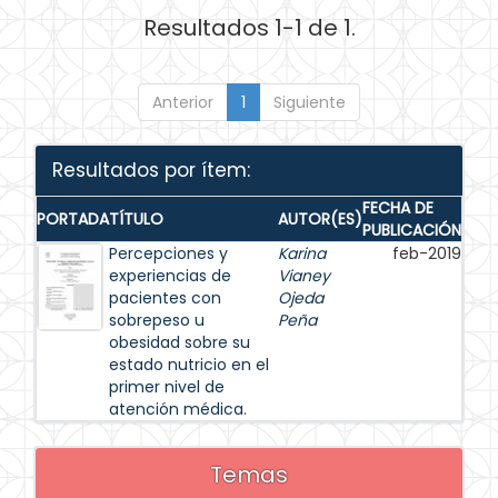
Resultados 1-1 de 1.
Anterior
1
Siguiente
Resultados por ítem:
FECHA DE
PORTADA
TÍTULO
AUTOR(ES)
PUBLICACIÓN
Percepciones y
Karina
feb-2019
experiencias de
Vianey
pacientes con
Ojeda
sobrepeso u
Peña
obesidad sobre su
estado nutricio en el
primer nivel de
atención médica.
Temas