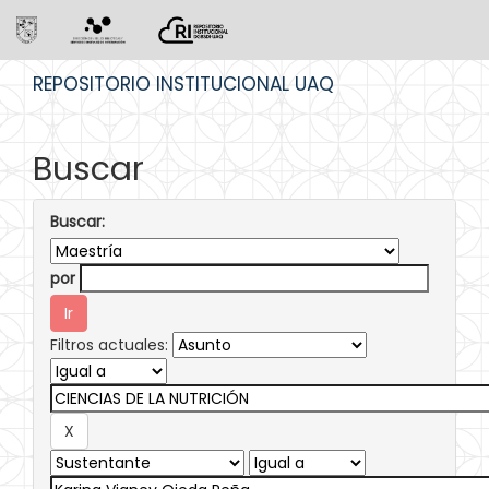
Skip
REPOSITORIO INSTITUCIONAL UAQ
navigation
Buscar
Buscar:
por
Filtros actuales: