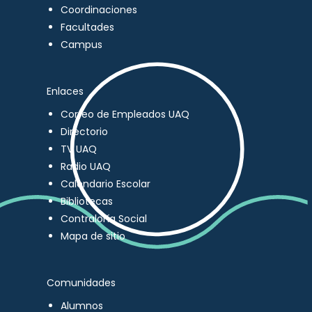
Coordinaciones
Facultades
Campus
Enlaces
Correo de Empleados UAQ
Directorio
TV UAQ
Radio UAQ
Calendario Escolar
Bibliotecas
Contraloría Social
Mapa de sitio
Comunidades
Alumnos