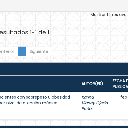
Mostrar filtros av
esultados 1-1 de 1.
Anterior
1
Siguiente
FECHA 
AUTOR(ES)
PUBLIC
acientes con sobrepeso u obesidad
Karina
feb
imer nivel de atención médica.
Vianey Ojeda
Peña