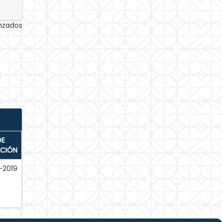
anzados
DE
ACIÓN
-2019