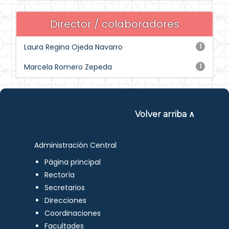
Director / colaboradores
Laura Regina Ojeda Navarro
1
Marcela Romero Zepeda
1
Volver arriba ∧
Administración Central
Página principal
Rectoría
Secretarios
Direcciones
Coordinaciones
Facultades