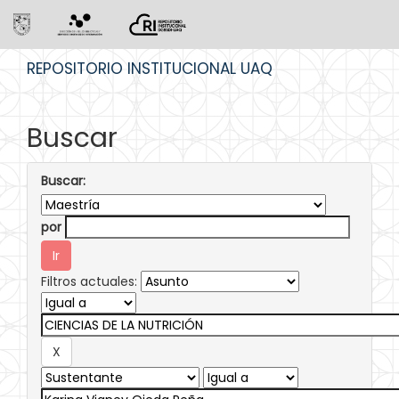
Skip
REPOSITORIO INSTITUCIONAL UAQ
navigation
Buscar
Buscar:
por
Filtros actuales: