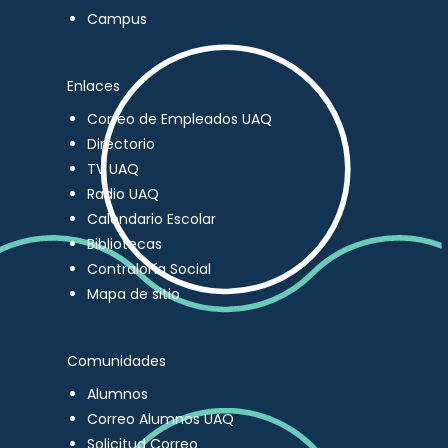
Campus
Enlaces
Correo de Empleados UAQ
Directorio
TV UAQ
Radio UAQ
Calendario Escolar
Bibliotecas
Contraloría Social
Mapa de sitio
Comunidades
Alumnos
Correo Alumnos UAQ
Solicitud Correo