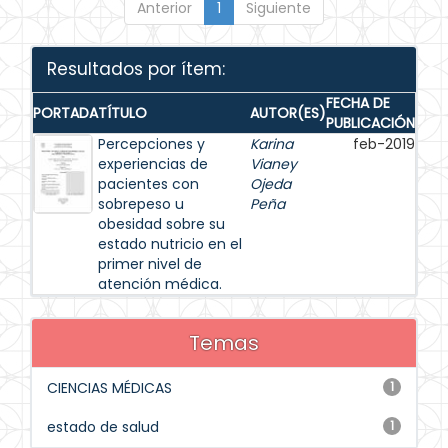
Anterior
1
Siguiente
Resultados por ítem:
FECHA DE
PORTADA
TÍTULO
AUTOR(ES)
PUBLICACIÓN
Percepciones y
Karina
feb-2019
experiencias de
Vianey
pacientes con
Ojeda
sobrepeso u
Peña
obesidad sobre su
estado nutricio en el
primer nivel de
atención médica.
Temas
CIENCIAS MÉDICAS
1
estado de salud
1