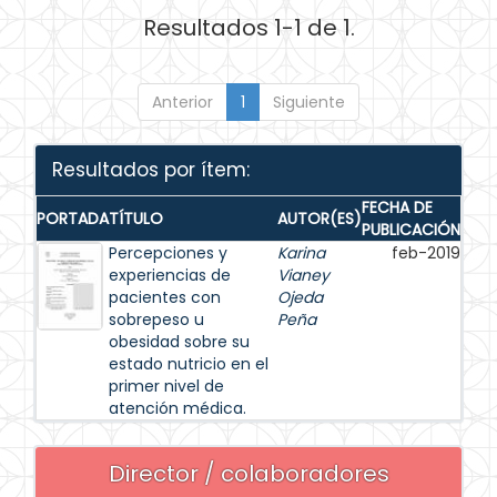
Resultados 1-1 de 1.
Anterior
1
Siguiente
Resultados por ítem:
FECHA DE
PORTADA
TÍTULO
AUTOR(ES)
PUBLICACIÓN
Percepciones y
Karina
feb-2019
experiencias de
Vianey
pacientes con
Ojeda
sobrepeso u
Peña
obesidad sobre su
estado nutricio en el
primer nivel de
atención médica.
Director / colaboradores