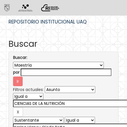
Skip
REPOSITORIO INSTITUCIONAL UAQ
navigation
Buscar
Buscar:
por
Filtros actuales: