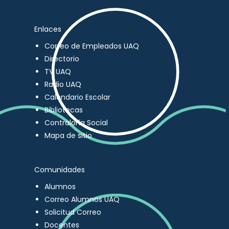
Enlaces
Correo de Empleados UAQ
Directorio
TV UAQ
Radio UAQ
Calendario Escolar
Bibliotecas
Contraloría Social
Mapa de sitio
Comunidades
Alumnos
Correo Alumnos UAQ
Solicitud Correo
Docentes