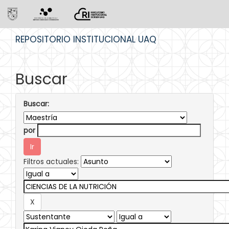
Skip
REPOSITORIO INSTITUCIONAL UAQ
navigation
Buscar
Buscar:
por
Filtros actuales: