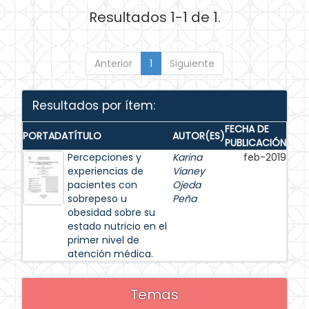
Resultados 1-1 de 1.
Anterior
1
Siguiente
Resultados por ítem:
FECHA DE
PORTADA
TÍTULO
AUTOR(ES)
PUBLICACIÓN
Percepciones y
Karina
feb-2019
experiencias de
Vianey
pacientes con
Ojeda
sobrepeso u
Peña
obesidad sobre su
estado nutricio en el
primer nivel de
atención médica.
Temas