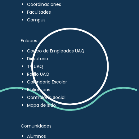
Coordinaciones
Facultades
Campus
Enlaces
Correo de Empleados UAQ
Directorio
TV UAQ
Radio UAQ
Calendario Escolar
Bibliotecas
Contraloría Social
Mapa de sitio
Comunidades
Alumnos