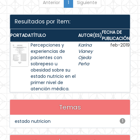
Anterior
1
Siguiente
Resultados por ítem:
FECHA DE
PORTADA
TÍTULO
AUTOR(ES)
PUBLICACIÓN
Percepciones y
Karina
feb-2019
experiencias de
Vianey
pacientes con
Ojeda
sobrepeso u
Peña
obesidad sobre su
estado nutricio en el
primer nivel de
atención médica.
Temas
estado nutricion
1