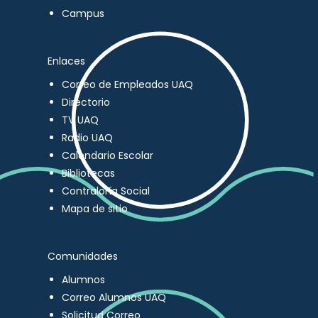
Campus
Enlaces
Correo de Empleados UAQ
Directorio
TV UAQ
Radio UAQ
Calendario Escolar
Bibliotecas
Contraloría Social
Mapa de sitio
Comunidades
Alumnos
Correo Alumnos UAQ
Solicitud Correo