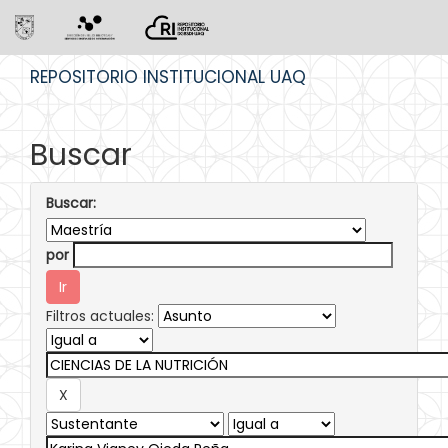
Skip
REPOSITORIO INSTITUCIONAL UAQ
navigation
Buscar
Buscar:
por
Filtros actuales: