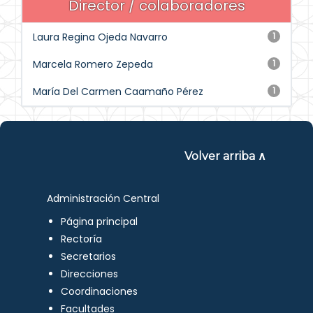
Director / colaboradores
Laura Regina Ojeda Navarro
1
Marcela Romero Zepeda
1
María Del Carmen Caamaño Pérez
1
Volver arriba ∧
Administración Central
Página principal
Rectoría
Secretarios
Direcciones
Coordinaciones
Facultades