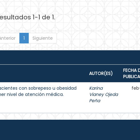
esultados 1-1 de 1.
Anterior
1
Siguiente
FECHA 
AUTOR(ES)
PUBLIC
acientes con sobrepeso u obesidad
Karina
feb
imer nivel de atención médica.
Vianey Ojeda
Peña