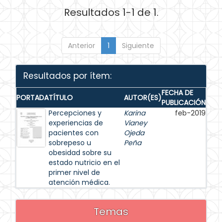
Resultados 1-1 de 1.
Anterior
1
Siguiente
Resultados por ítem:
FECHA DE
PORTADA
TÍTULO
AUTOR(ES)
PUBLICACIÓN
Percepciones y
Karina
feb-2019
experiencias de
Vianey
pacientes con
Ojeda
sobrepeso u
Peña
obesidad sobre su
estado nutricio en el
primer nivel de
atención médica.
Temas