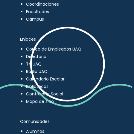
Coordinaciones
Facultades
Campus
Enlaces
Correo de Empleados UAQ
Directorio
TV UAQ
Radio UAQ
Calendario Escolar
Bibliotecas
Contraloría Social
Mapa de sitio
Comunidades
Alumnos