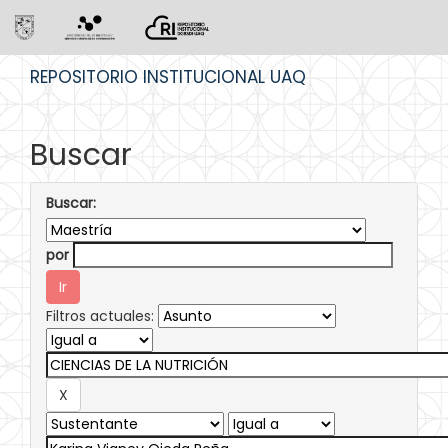
Skip
REPOSITORIO INSTITUCIONAL UAQ
navigation
Buscar
Buscar:
por
Filtros actuales: