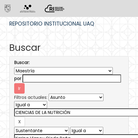
Skip
REPOSITORIO INSTITUCIONAL UAQ
navigation
Buscar
Buscar:
por
Filtros actuales: