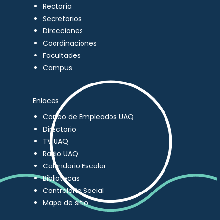
Rectoría
Secretarios
Direcciones
Coordinaciones
Facultades
Campus
Enlaces
Correo de Empleados UAQ
Directorio
TV UAQ
Radio UAQ
Calendario Escolar
Bibliotecas
Contraloría Social
Mapa de sitio