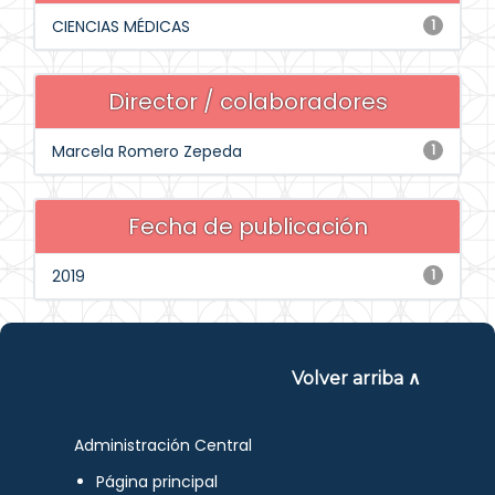
CIENCIAS MÉDICAS
1
Director / colaboradores
Marcela Romero Zepeda
1
Fecha de publicación
2019
1
Volver arriba ∧
Administración Central
Página principal