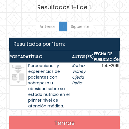
Resultados 1-1 de 1.
Anterior
1
Siguiente
Resultados por ítem:
FECHA DE
PORTADA
TÍTULO
AUTOR(ES)
PUBLICACIÓN
Percepciones y
Karina
feb-2019
experiencias de
Vianey
pacientes con
Ojeda
sobrepeso u
Peña
obesidad sobre su
estado nutricio en el
primer nivel de
atención médica.
Temas