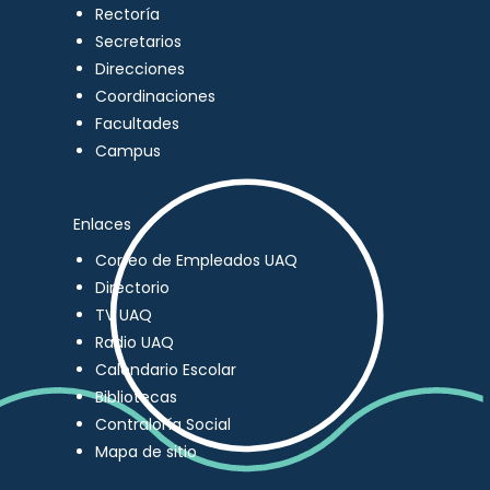
Rectoría
Secretarios
Direcciones
Coordinaciones
Facultades
Campus
Enlaces
Correo de Empleados UAQ
Directorio
TV UAQ
Radio UAQ
Calendario Escolar
Bibliotecas
Contraloría Social
Mapa de sitio