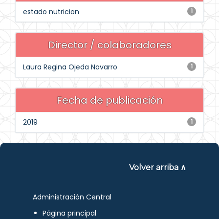
estado nutricion
1
Director / colaboradores
Laura Regina Ojeda Navarro
1
Fecha de publicación
2019
1
Volver arriba ∧
Administración Central
Página principal