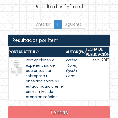
Resultados 1-1 de 1.
Anterior
1
Siguiente
Resultados por ítem:
FECHA DE
PORTADA
TÍTULO
AUTOR(ES)
PUBLICACIÓN
Percepciones y
Karina
feb-2019
experiencias de
Vianey
pacientes con
Ojeda
sobrepeso u
Peña
obesidad sobre su
estado nutricio en el
primer nivel de
atención médica.
Temas