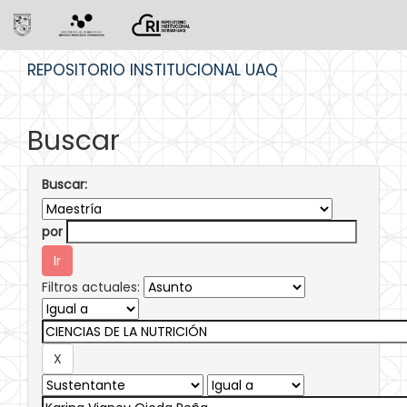
Skip
REPOSITORIO INSTITUCIONAL UAQ
navigation
Buscar
Buscar:
por
Filtros actuales: