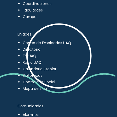
Coordinaciones
Facultades
Campus
Enlaces
Correo de Empleados UAQ
Directorio
TV UAQ
Radio UAQ
Calendario Escolar
Bibliotecas
Contraloría Social
Mapa de sitio
Comunidades
Alumnos