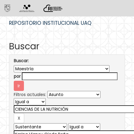
Skip
REPOSITORIO INSTITUCIONAL UAQ
navigation
Buscar
Buscar:
por
Filtros actuales: