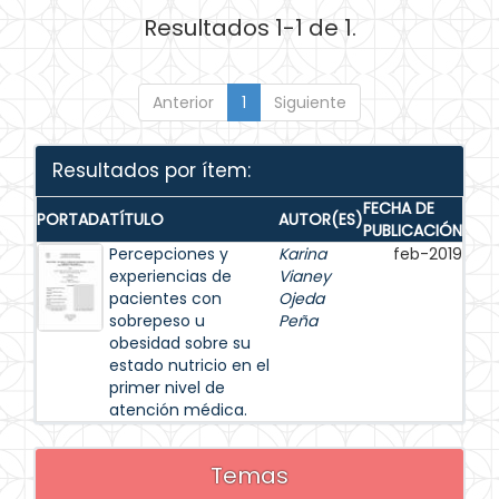
Resultados 1-1 de 1.
Anterior
1
Siguiente
Resultados por ítem:
FECHA DE
PORTADA
TÍTULO
AUTOR(ES)
PUBLICACIÓN
Percepciones y
Karina
feb-2019
experiencias de
Vianey
pacientes con
Ojeda
sobrepeso u
Peña
obesidad sobre su
estado nutricio en el
primer nivel de
atención médica.
Temas