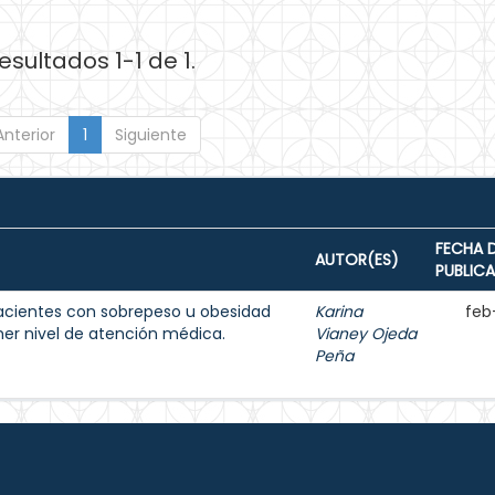
esultados 1-1 de 1.
Anterior
1
Siguiente
FECHA 
AUTOR(ES)
PUBLIC
acientes con sobrepeso u obesidad
Karina
feb
imer nivel de atención médica.
Vianey Ojeda
Peña