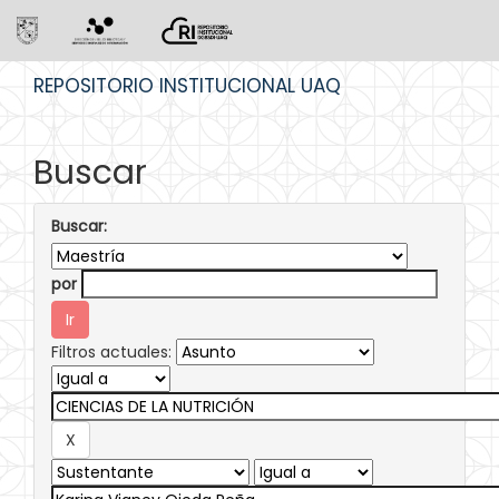
Skip
REPOSITORIO INSTITUCIONAL UAQ
navigation
Buscar
Buscar:
por
Filtros actuales: