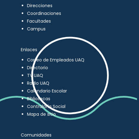
Direcciones
Coordinaciones
Facultades
Campus
Enlaces
Correo de Empleados UAQ
Directorio
TV UAQ
Radio UAQ
Calendario Escolar
Bibliotecas
Contraloría Social
Mapa de sitio
Comunidades