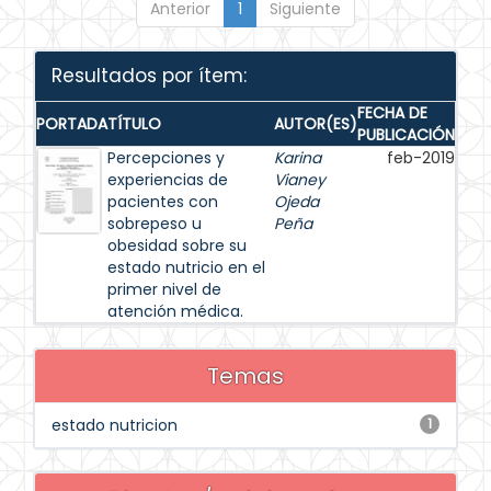
Anterior
1
Siguiente
Resultados por ítem:
FECHA DE
PORTADA
TÍTULO
AUTOR(ES)
PUBLICACIÓN
Percepciones y
Karina
feb-2019
experiencias de
Vianey
pacientes con
Ojeda
sobrepeso u
Peña
obesidad sobre su
estado nutricio en el
primer nivel de
atención médica.
Temas
estado nutricion
1