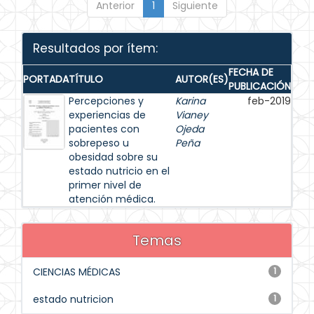
Anterior
1
Siguiente
Resultados por ítem:
FECHA DE
PORTADA
TÍTULO
AUTOR(ES)
PUBLICACIÓN
Percepciones y
Karina
feb-2019
experiencias de
Vianey
pacientes con
Ojeda
sobrepeso u
Peña
obesidad sobre su
estado nutricio en el
primer nivel de
atención médica.
Temas
CIENCIAS MÉDICAS
1
estado nutricion
1