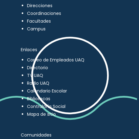
Direcciones
Coordinaciones
Facultades
Campus
Enlaces
Correo de Empleados UAQ
Directorio
TV UAQ
Radio UAQ
Calendario Escolar
Bibliotecas
Contraloría Social
Mapa de sitio
Comunidades