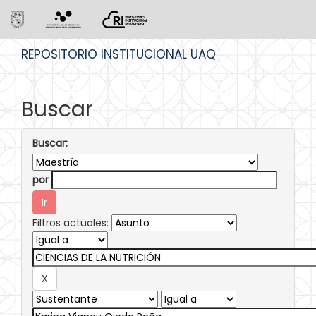
Skip
REPOSITORIO INSTITUCIONAL UAQ
navigation
Buscar
Buscar:
por
Filtros actuales: