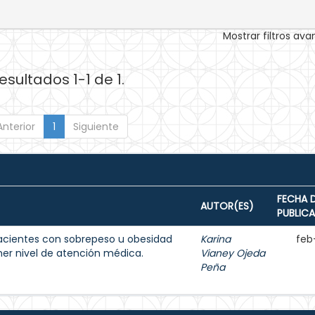
Mostrar filtros av
esultados 1-1 de 1.
Anterior
1
Siguiente
FECHA 
AUTOR(ES)
PUBLIC
acientes con sobrepeso u obesidad
Karina
feb
imer nivel de atención médica.
Vianey Ojeda
Peña