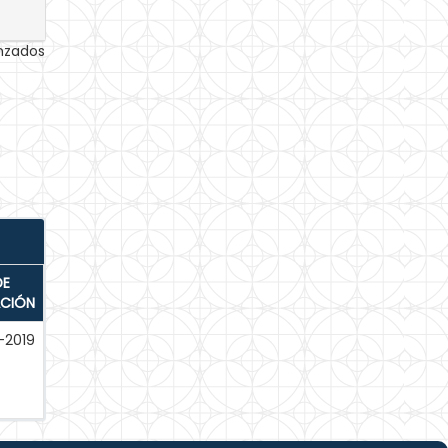
anzados
DE
ACIÓN
-2019