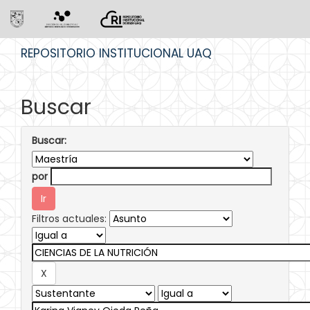
Skip
REPOSITORIO INSTITUCIONAL UAQ
navigation
Buscar
Buscar:
por
Filtros actuales: