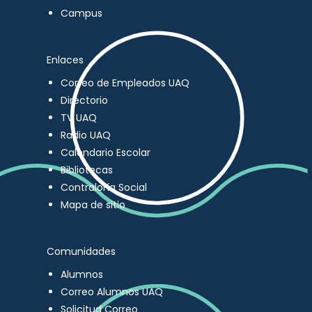
Campus
Enlaces
Correo de Empleados UAQ
Directorio
TV UAQ
Radio UAQ
Calendario Escolar
Bibliotecas
Contraloría Social
Mapa de sitio
Comunidades
Alumnos
Correo Alumnos UAQ
Solicitud Correo