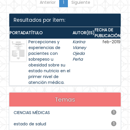
Anterior
1
Siguiente
Resultados por ítem:
FECHA DE
PORTADA
TÍTULO
AUTOR(ES)
PUBLICACIÓN
Percepciones y
Karina
feb-2019
experiencias de
Vianey
pacientes con
Ojeda
sobrepeso u
Peña
obesidad sobre su
estado nutricio en el
primer nivel de
atención médica.
Temas
CIENCIAS MÉDICAS
1
estado de salud
1