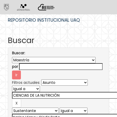
Skip
REPOSITORIO INSTITUCIONAL UAQ
navigation
Buscar
Buscar:
por
Filtros actuales: