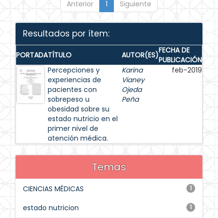
Anterior
1
Siguiente
Resultados por ítem:
FECHA DE
PORTADA
TÍTULO
AUTOR(ES)
PUBLICACIÓN
Percepciones y
Karina
feb-2019
experiencias de
Vianey
pacientes con
Ojeda
sobrepeso u
Peña
obesidad sobre su
estado nutricio en el
primer nivel de
atención médica.
Temas
CIENCIAS MÉDICAS
1
estado nutricion
1