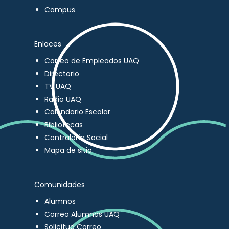
Campus
Enlaces
Correo de Empleados UAQ
Directorio
TV UAQ
Radio UAQ
Calendario Escolar
Bibliotecas
Contraloría Social
Mapa de sitio
Comunidades
Alumnos
Correo Alumnos UAQ
Solicitud Correo