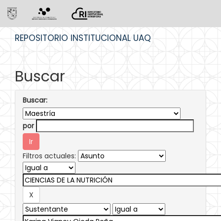
Skip
REPOSITORIO INSTITUCIONAL UAQ
navigation
Buscar
Buscar:
por
Filtros actuales: