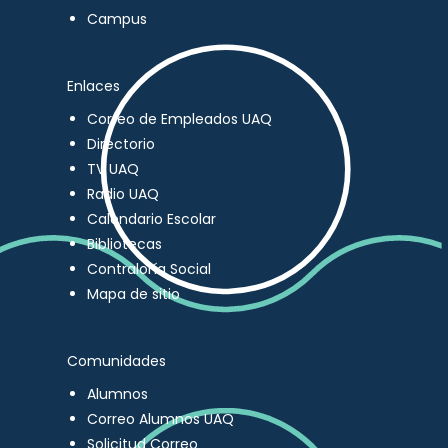
Campus
Enlaces
Correo de Empleados UAQ
Directorio
TV UAQ
Radio UAQ
Calendario Escolar
Bibliotecas
Contraloría Social
Mapa de sitio
Comunidades
Alumnos
Correo Alumnos UAQ
Solicitud Correo