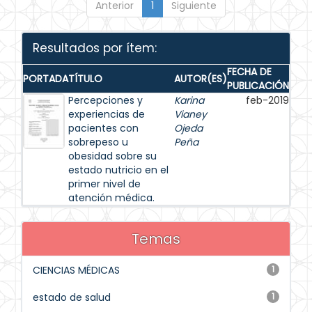
Anterior
1
Siguiente
Resultados por ítem:
FECHA DE
PORTADA
TÍTULO
AUTOR(ES)
PUBLICACIÓN
Percepciones y
Karina
feb-2019
experiencias de
Vianey
pacientes con
Ojeda
sobrepeso u
Peña
obesidad sobre su
estado nutricio en el
primer nivel de
atención médica.
Temas
CIENCIAS MÉDICAS
1
estado de salud
1