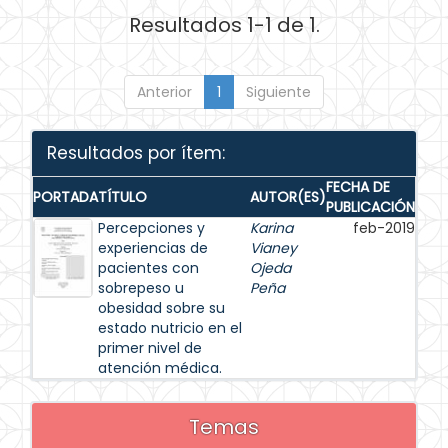
Resultados 1-1 de 1.
Anterior
1
Siguiente
Resultados por ítem:
FECHA DE
PORTADA
TÍTULO
AUTOR(ES)
PUBLICACIÓN
Percepciones y
Karina
feb-2019
experiencias de
Vianey
pacientes con
Ojeda
sobrepeso u
Peña
obesidad sobre su
estado nutricio en el
primer nivel de
atención médica.
Temas