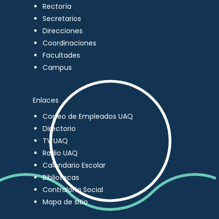
Rectoría
Secretarios
Direcciones
Coordinaciones
Facultades
Campus
Enlaces
Correo de Empleados UAQ
Directorio
TV UAQ
Radio UAQ
Calendario Escolar
Bibliotecas
Contraloría Social
Mapa de sitio