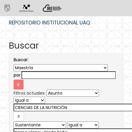
Skip
REPOSITORIO INSTITUCIONAL UAQ
navigation
Buscar
Buscar:
por
Filtros actuales: