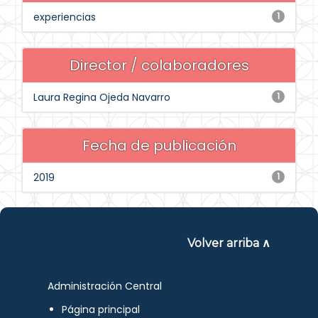
experiencias
1
Director / colaboradores
Laura Regina Ojeda Navarro
1
Fecha de publicación
2019
1
Volver arriba ∧
Administración Central
Página principal