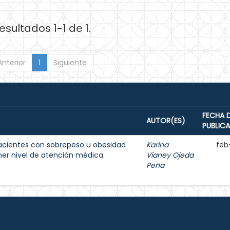
esultados 1-1 de 1.
Anterior
1
Siguiente
FECHA 
AUTOR(ES)
PUBLIC
acientes con sobrepeso u obesidad
Karina
feb
imer nivel de atención médica.
Vianey Ojeda
Peña