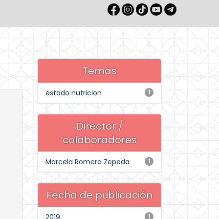
Temas
estado nutricion
1
Director /
colaboradores
Marcela Romero Zepeda
1
Fecha de publicación
2019
1