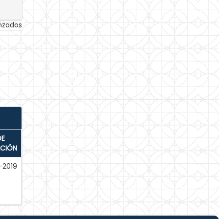
anzados
DE
ACIÓN
-2019