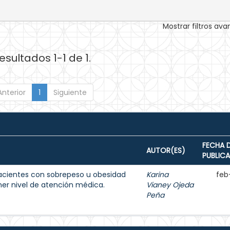
Mostrar filtros av
esultados 1-1 de 1.
Anterior
1
Siguiente
FECHA 
AUTOR(ES)
PUBLIC
acientes con sobrepeso u obesidad
Karina
feb
imer nivel de atención médica.
Vianey Ojeda
Peña