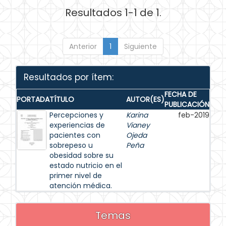
Resultados 1-1 de 1.
Anterior
1
Siguiente
Resultados por ítem:
FECHA DE
PORTADA
TÍTULO
AUTOR(ES)
PUBLICACIÓN
Percepciones y
Karina
feb-2019
experiencias de
Vianey
pacientes con
Ojeda
sobrepeso u
Peña
obesidad sobre su
estado nutricio en el
primer nivel de
atención médica.
Temas