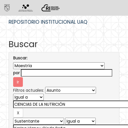
Skip
REPOSITORIO INSTITUCIONAL UAQ
navigation
Buscar
Buscar:
por
Filtros actuales: