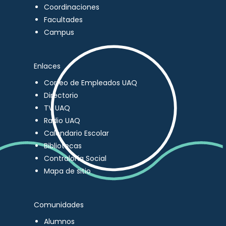
Coordinaciones
Facultades
Campus
Enlaces
Correo de Empleados UAQ
Directorio
TV UAQ
Radio UAQ
Calendario Escolar
Bibliotecas
Contraloría Social
Mapa de sitio
Comunidades
Alumnos