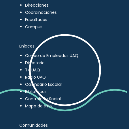
Direcciones
Coordinaciones
Facultades
Campus
Enlaces
Correo de Empleados UAQ
Directorio
TV UAQ
Radio UAQ
Calendario Escolar
Bibliotecas
Contraloría Social
Mapa de sitio
Comunidades