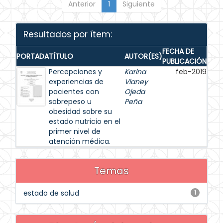
Anterior
1
Siguiente
Resultados por ítem:
FECHA DE
PORTADA
TÍTULO
AUTOR(ES)
PUBLICACIÓN
Percepciones y
Karina
feb-2019
experiencias de
Vianey
pacientes con
Ojeda
sobrepeso u
Peña
obesidad sobre su
estado nutricio en el
primer nivel de
atención médica.
Temas
estado de salud
1