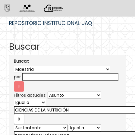
Skip
REPOSITORIO INSTITUCIONAL UAQ
navigation
Buscar
Buscar:
por
Filtros actuales: