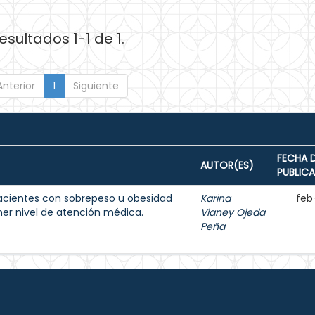
esultados 1-1 de 1.
Anterior
1
Siguiente
FECHA 
AUTOR(ES)
PUBLIC
acientes con sobrepeso u obesidad
Karina
feb
imer nivel de atención médica.
Vianey Ojeda
Peña