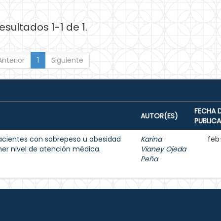
esultados 1-1 de 1.
Anterior
1
Siguiente
FECHA 
AUTOR(ES)
PUBLIC
acientes con sobrepeso u obesidad
Karina
feb
imer nivel de atención médica.
Vianey Ojeda
Peña