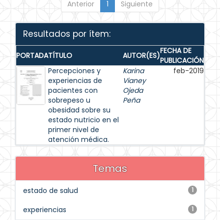
Anterior
1
Siguiente
Resultados por ítem:
FECHA DE
PORTADA
TÍTULO
AUTOR(ES)
PUBLICACIÓN
Percepciones y
Karina
feb-2019
experiencias de
Vianey
pacientes con
Ojeda
sobrepeso u
Peña
obesidad sobre su
estado nutricio en el
primer nivel de
atención médica.
Temas
estado de salud
1
experiencias
1