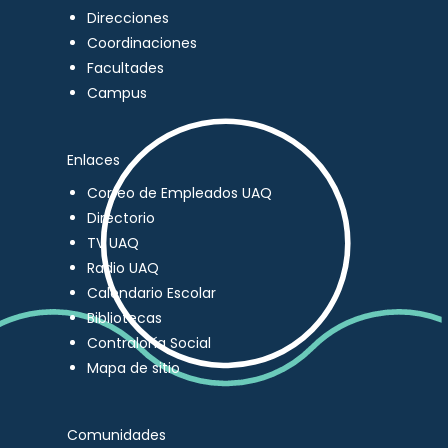
Direcciones
Coordinaciones
Facultades
Campus
Enlaces
Correo de Empleados UAQ
Directorio
TV UAQ
Radio UAQ
Calendario Escolar
Bibliotecas
Contraloría Social
Mapa de sitio
Comunidades