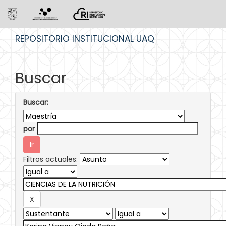
Skip
REPOSITORIO INSTITUCIONAL UAQ
navigation
Buscar
Buscar:
por
Filtros actuales: