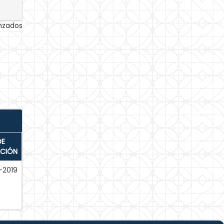
anzados
DE
ACIÓN
-2019