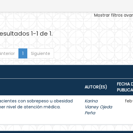
Mostrar filtros av
esultados 1-1 de 1.
Anterior
1
Siguiente
FECHA 
AUTOR(ES)
PUBLIC
acientes con sobrepeso u obesidad
Karina
feb
imer nivel de atención médica.
Vianey Ojeda
Peña