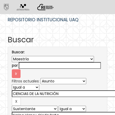
Skip
REPOSITORIO INSTITUCIONAL UAQ
navigation
Buscar
Buscar:
por
Filtros actuales: