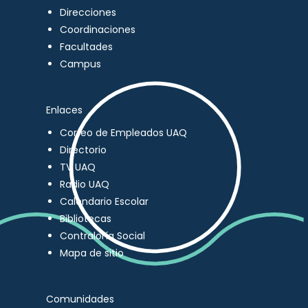
Direcciones
Coordinaciones
Facultades
Campus
Enlaces
Correo de Empleados UAQ
Directorio
TV UAQ
Radio UAQ
Calendario Escolar
Bibliotecas
Contraloría Social
Mapa de sitio
Comunidades