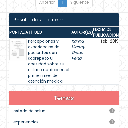
Anterior
1
Siguiente
Resultados por ítem:
FECHA DE
PORTADA
TÍTULO
AUTOR(ES)
PUBLICACIÓN
Percepciones y
Karina
feb-2019
experiencias de
Vianey
pacientes con
Ojeda
sobrepeso u
Peña
obesidad sobre su
estado nutricio en el
primer nivel de
atención médica.
Temas
estado de salud
1
experiencias
1