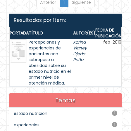
Anterior
1
Siguiente
Resultados por ítem:
FECHA DE
PORTADA
TÍTULO
AUTOR(ES)
PUBLICACIÓN
Percepciones y
Karina
feb-2019
experiencias de
Vianey
pacientes con
Ojeda
sobrepeso u
Peña
obesidad sobre su
estado nutricio en el
primer nivel de
atención médica.
Temas
estado nutricion
1
experiencias
1