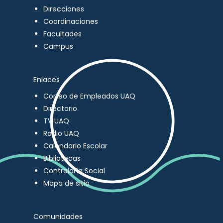
Direcciones
Coordinaciones
Facultades
Campus
Enlaces
Correo de Empleados UAQ
Directorio
TV UAQ
Radio UAQ
Calendario Escolar
Bibliotecas
Contraloría Social
Mapa de sitio
Comunidades