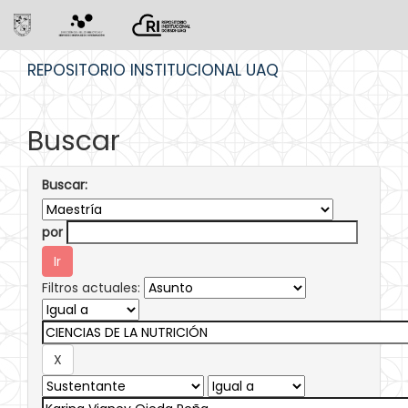
Skip
REPOSITORIO INSTITUCIONAL UAQ
navigation
Buscar
Buscar:
por
Filtros actuales: