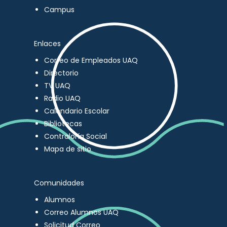
Campus
Enlaces
Correo de Empleados UAQ
Directorio
TV UAQ
Radio UAQ
Calendario Escolar
Bibliotecas
Contraloría Social
Mapa de sitio
Comunidades
Alumnos
Correo Alumnos UAQ
Solicitud Correo