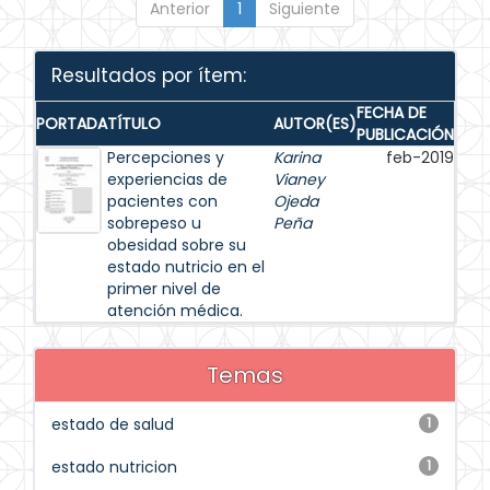
Anterior
1
Siguiente
Resultados por ítem:
FECHA DE
PORTADA
TÍTULO
AUTOR(ES)
PUBLICACIÓN
Percepciones y
Karina
feb-2019
experiencias de
Vianey
pacientes con
Ojeda
sobrepeso u
Peña
obesidad sobre su
estado nutricio en el
primer nivel de
atención médica.
Temas
estado de salud
1
estado nutricion
1