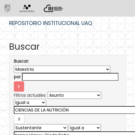
Skip
REPOSITORIO INSTITUCIONAL UAQ
navigation
Buscar
Buscar:
por
Filtros actuales: