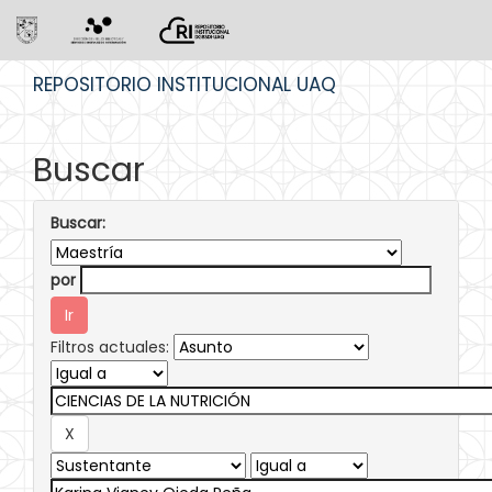
Skip
REPOSITORIO INSTITUCIONAL UAQ
navigation
Buscar
Buscar:
por
Filtros actuales: