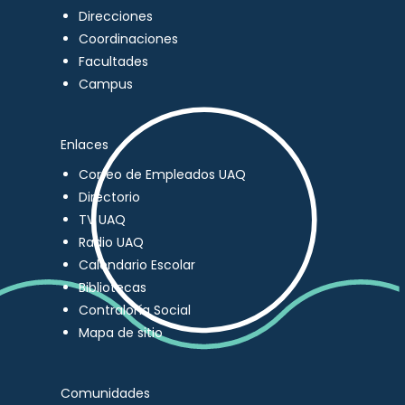
Direcciones
Coordinaciones
Facultades
Campus
Enlaces
Correo de Empleados UAQ
Directorio
TV UAQ
Radio UAQ
Calendario Escolar
Bibliotecas
Contraloría Social
Mapa de sitio
Comunidades