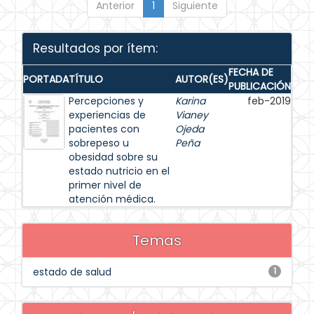
Anterior
1
Siguiente
Resultados por ítem:
FECHA DE
PORTADA
TÍTULO
AUTOR(ES)
PUBLICACIÓN
Percepciones y
Karina
feb-2019
experiencias de
Vianey
pacientes con
Ojeda
sobrepeso u
Peña
obesidad sobre su
estado nutricio en el
primer nivel de
atención médica.
Temas
estado de salud
1